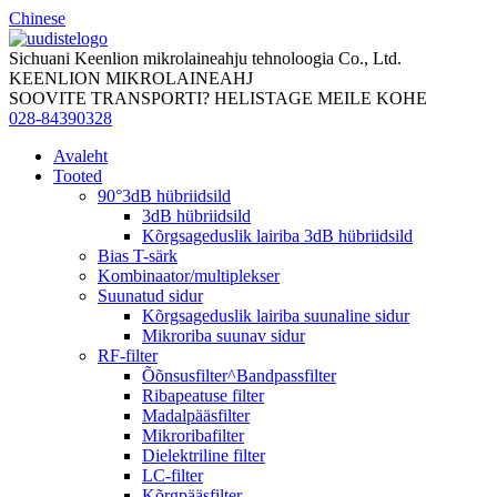
Chinese
Sichuani Keenlion mikrolaineahju tehnoloogia Co., Ltd.
KEENLION MIKROLAINEAHJ
SOOVITE TRANSPORTI? HELISTAGE MEILE KOHE
028-84390328
Avaleht
Tooted
90°3dB hübriidsild
3dB hübriidsild
Kõrgsageduslik lairiba 3dB hübriidsild
Bias T-särk
Kombinaator/multiplekser
Suunatud sidur
Kõrgsageduslik lairiba suunaline sidur
Mikroriba suunav sidur
RF-filter
Õõnsusfilter^Bandpassfilter
Ribapeatuse filter
Madalpääsfilter
Mikroribafilter
Dielektriline filter
LC-filter
Kõrgpääsfilter