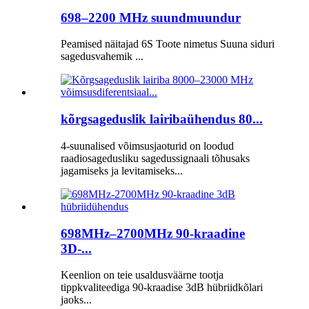
698–2200 MHz suundmuundur
Peamised näitajad 6S Toote nimetus Suuna siduri
sagedusvahemik ...
kõrgsageduslik lairibaühendus 80...
4-suunalised võimsusjaoturid on loodud
raadiosagedusliku sagedussignaali tõhusaks
jagamiseks ja levitamiseks...
698MHz–2700MHz 90-kraadine
3D-...
Keenlion on teie usaldusväärne tootja
tippkvaliteediga 90-kraadise 3dB hübriidkõlari
jaoks...