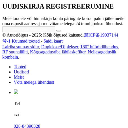
UUDISKIRJA REGISTREERUMINE
Meie toodete või hinnakirja kohta päringute korral palun jätke meile
oma e-posti aadress ja me võtame teiega 24 tunni jooksul ühendust.
© Autoriõigus - 2025: Kõik õigused kaitstud.
蜀ICP备19037144
号-1
Kuumad tooted
-
Saidi kaart
Lairiba suunav sidur
,
Duplekser/Diplekser
,
180° hübriidühendus
,
RF suunalüliti
,
Kõrgsagedusriba läbilaskefilter
,
Neljasageduslik
kombain
,
Tooted
Uudised
Meist
Võta meiega ühendust
Tel
Tel
028-84390328