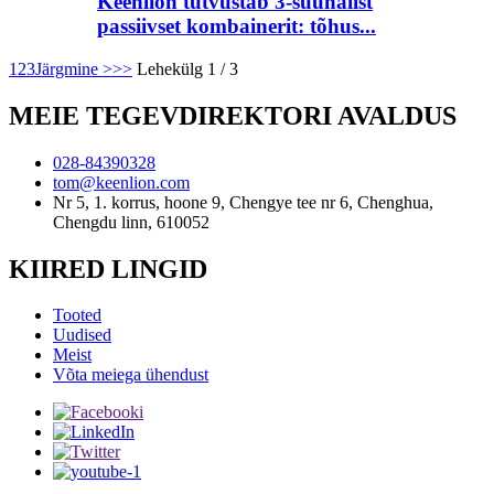
Keenlion tutvustab 3-suunalist
passiivset kombainerit: tõhus...
1
2
3
Järgmine >
>>
Lehekülg 1 / 3
MEIE TEGEVDIREKTORI AVALDUS
028-84390328
tom@keenlion.com
Nr 5, 1. korrus, hoone 9, Chengye tee nr 6, Chenghua,
Chengdu linn, 610052
KIIRED LINGID
Tooted
Uudised
Meist
Võta meiega ühendust