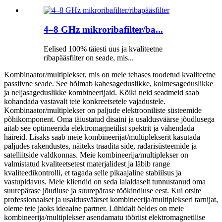
4–8 GHz mikroribafilter/ba...
Eelised 100% täiesti uus ja kvaliteetne
ribapääsfilter on seade, mis...
Kombinaator/multiplekser, mis on meie tehases toodetud kvaliteetne
passiivne seade. See hõlmab kahesageduslikke, kolmesageduslikke
ja neljasageduslikke kombineerijaid. Kõiki neid seadmeid saab
kohandada vastavalt teie konkreetsetele vajadustele.
Kombinaator/multiplekser on paljude elektrooniliste süsteemide
põhikomponent. Oma täiustatud disaini ja usaldusväärse jõudlusega
aitab see optimeerida elektromagnetilist spektrit ja vähendada
häireid. Lisaks saab meie kombineerijat/multiplekserit kasutada
paljudes rakendustes, näiteks traadita side, radarisüsteemide ja
satelliitside valdkonnas. Meie kombineerija/multiplekser on
valmistatud kvaliteetsetest materjalidest ja läbib range
kvaliteedikontrolli, et tagada selle pikaajaline stabiilsus ja
vastupidavus. Meie kliendid on seda laialdaselt tunnustanud oma
suurepärase jõudluse ja suurepärase töökindluse eest. Kui otsite
professionaalset ja usaldusväärset kombineerija/multiplekseri tarnijat,
oleme teie jaoks ideaalne partner. Lühidalt öeldes on meie
kombineerija/multiplekser asendamatu tööriist elektromagnetilise