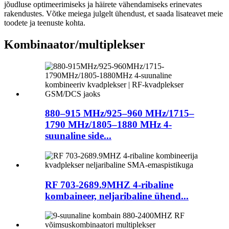
jõudluse optimeerimiseks ja häirete vähendamiseks erinevates
rakendustes. Võtke meiega julgelt ühendust, et saada lisateavet meie
toodete ja teenuste kohta.
Kombinaator/multiplekser
880–915 MHz/925–960 MHz/1715–
1790 MHz/1805–1880 MHz 4-
suunaline side...
RF 703-2689.9MHZ 4-ribaline
kombaineer, neljaribaline ühend...