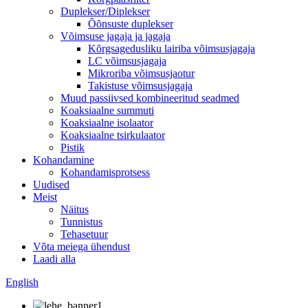
Duplekser/Diplekser
Õõnsuste duplekser
Võimsuse jagaja ja jagaja
Kõrgsagedusliku lairiba võimsusjagaja
LC võimsusjagaja
Mikroriba võimsusjaotur
Takistuse võimsusjagaja
Muud passiivsed kombineeritud seadmed
Koaksiaalne summuti
Koaksiaalne isolaator
Koaksiaalne tsirkulaator
Pistik
Kohandamine
Kohandamisprotsess
Uudised
Meist
Näitus
Tunnistus
Tehasetuur
Võta meiega ühendust
Laadi alla
English