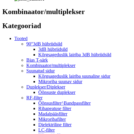
Kombinaator/multiplekser
Kategooriad
Tooted
90°3dB hübriidsild
3dB hübriidsild
Kõrgsageduslik lairiba 3dB hübriidsild
Bias T-särk
Kombinaator/multiplekser
Suunatud sidur
Kõrgsageduslik lairiba suunaline sidur
Mikroriba suunav sidur
Duplekser/Diplekser
Õõnsuste duplekser
RF-filter
Õõnsusfilter^Bandpassfilter
Ribapeatuse filter
Madalpääsfilter
Mikroribafilter
Dielektriline filter
LC-filter