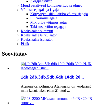
Kõrgpääsfilter
Muud passiivsed kombineeritud seadmed
Võimsuse jagaja ja jagaja
Kõrgsagedusliku lairiba võimsusjagaja
LC võimsusjagaja
Mikroriba võimsusjaotur
Takistuse võimsusjagaja
Koaksiaalne summuti
Koaksiaalne tsirkulaator
Koaksiaalne isolaator
Pistik
Soovitatav
1db.2db.3db.5db.6db.10db.20...
Atenuaatori põhimõte Atenuaator on vooluring,
mida kasutatakse ettemääratud ...